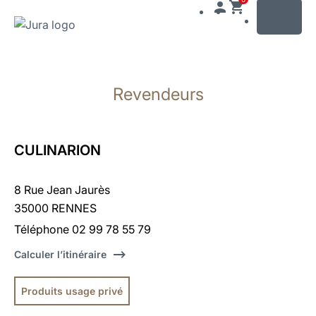
MENU
Afficher
le
Revendeurs
contenu
Afficher
la
recherche
CULINARION
8 Rue Jean Jaurès
35000 RENNES
Téléphone 02 99 78 55 79
Calculer l’itinéraire
Produits usage privé