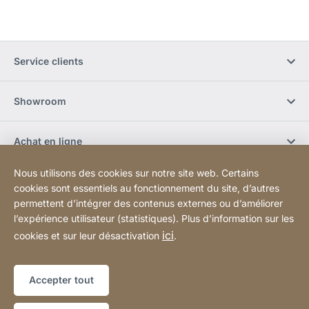
Service clients
Showroom
Achat en ligne
Nous utilisons des cookies sur notre site web. Certains
S'abonner à la newsletter
cookies sont essentiels au fonctionnement du site, d’autres
permettent d’intégrer des contenus externes ou d’améliorer
l’expérience utilisateur (statistiques). Plus d’information sur les
Réseaux sociaux
ici
cookies et sur leur désactivation
.
Plan du site
Site
[Website
Accepter tout
Web
information]