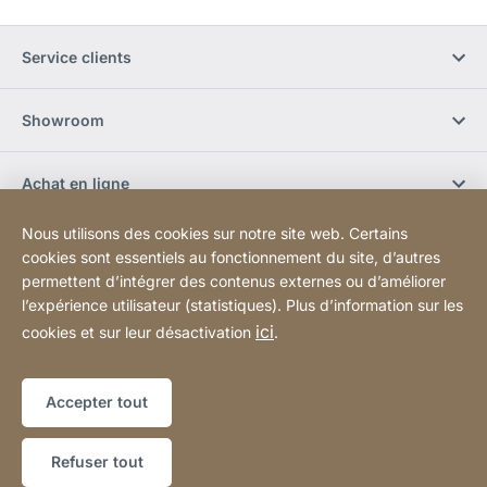
Service clients
Showroom
Achat en ligne
Nous utilisons des cookies sur notre site web. Certains
S'abonner à la newsletter
cookies sont essentiels au fonctionnement du site, d’autres
permettent d’intégrer des contenus externes ou d’améliorer
l’expérience utilisateur (statistiques). Plus d’information sur les
Réseaux sociaux
ici
cookies et sur leur désactivation
.
Plan du site
Site
[Website
Accepter tout
Web
information]
Copyright © 2026
Refuser tout