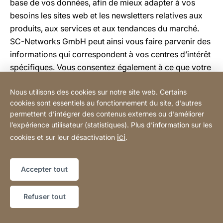
base de vos données, afin de mieux adapter à vos
besoins les sites web et les newsletters relatives aux
produits, aux services et aux tendances du marché.
SC-Networks GmbH peut ainsi vous faire parvenir des
informations qui correspondent à vos centres d’intérêt
spécifiques. Vous consentez également à ce que votre
comportement d’utilisation personnel sur les pages
Nous utilisons des cookies sur notre site web. Certains
web et en relation avec tous les e-mails de SC-
cookies sont essentiels au fonctionnement du site, d’autres
Networks GmbH soit enregistré au moyen de cookies
permettent d’intégrer des contenus externes ou d’améliorer
et de la technologie de suivi. Vous pouvez retirer à tout
l’expérience utilisateur (statistiques). Plus d’information sur les
moment votre consentement à la création d’un profil
ici
cookies et sur leur désactivation
.
d’utilisateur personnel. Vous avez aussi la possibilité
de retirer votre consentement au suivi en utilisant le
Accepter tout
lien de désactivation du suivi disponible dans chaque
newsletter.
Refuser tout
4.4 Candidatures