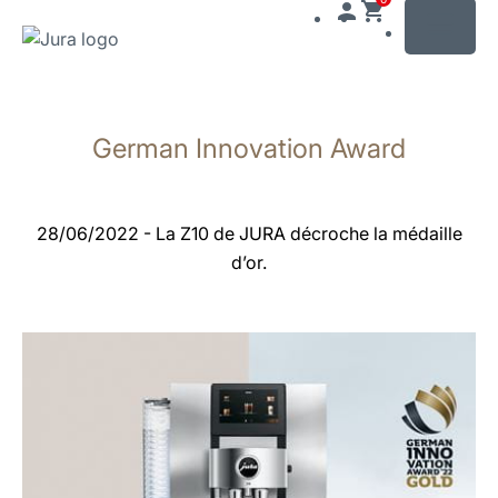
MENU
Afficher
le
German Innovation Award
contenu
Afficher
la
recherche
28/06/2022 - La Z10 de JURA décroche la médaille
d’or.